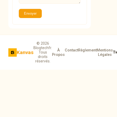
Envoyer
© 2026
Blogtechfr.
À
Contact
Règlement
Mentions
Kanvas
Tous
Tw
Propos
Légales
droits
réservés.