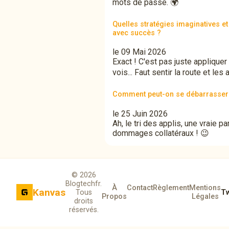
mots de passe. 🌍
Quelles stratégies imaginatives e
avec succès ?
le 09 Mai 2026
Exact ! C'est pas juste applique
vois... Faut sentir la route et les
Comment peut-on se débarrasser 
le 25 Juin 2026
Ah, le tri des applis, une vraie p
dommages collatéraux ! 😉
© 2026
Blogtechfr.
À
Contact
Règlement
Mentions
Kanvas
Tous
Tw
Propos
Légales
droits
réservés.