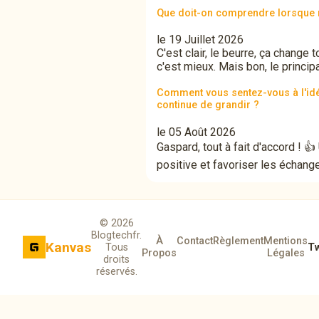
Que doit-on comprendre lorsque 
le 19 Juillet 2026
C'est clair, le beurre, ça change to
c'est mieux. Mais bon, le principal
Comment vous sentez-vous à l'id
continue de grandir ?
le 05 Août 2026
Gaspard, tout à fait d'accord ! 
positive et favoriser les échange
© 2026
Blogtechfr.
À
Contact
Règlement
Mentions
Kanvas
Tous
Tw
Propos
Légales
droits
réservés.