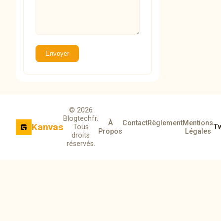
Envoyer
© 2026
Blogtechfr.
À
Contact
Règlement
Mentions
Kanvas
Tous
Tw
Propos
Légales
droits
réservés.