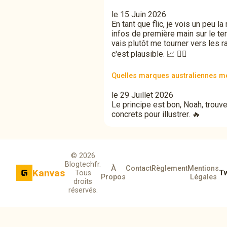
le 15 Juin 2026
En tant que flic, je vois un peu
infos de première main sur le ter
vais plutôt me tourner vers les r
c'est plausible. 📈 👮‍♂️
Quelles marques australiennes mé
le 29 Juillet 2026
Le principe est bon, Noah, trouve
concrets pour illustrer. 🔥
© 2026
Blogtechfr.
À
Contact
Règlement
Mentions
Kanvas
Tous
Tw
Propos
Légales
droits
réservés.