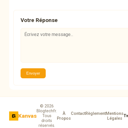
Votre Réponse
Envoyer
© 2026
Blogtechfr.
À
Contact
Règlement
Mentions
Kanvas
Tous
Tw
Propos
Légales
droits
réservés.