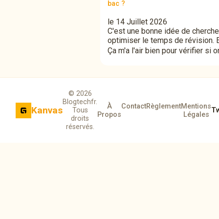
bac ?
le 14 Juillet 2026
C'est une bonne idée de chercher
optimiser le temps de révision. Et
Ça m'a l'air bien pour vérifier si
© 2026
Blogtechfr.
À
Contact
Règlement
Mentions
Kanvas
Tous
Tw
Propos
Légales
droits
réservés.