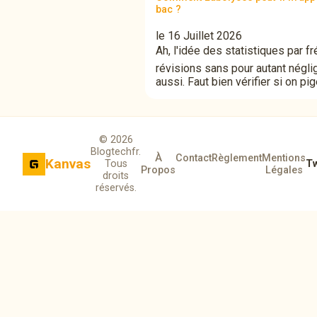
bac ?
le 16 Juillet 2026
Ah, l'idée des statistiques par f
révisions sans pour autant néglige
aussi. Faut bien vérifier si on pi
© 2026
Blogtechfr.
À
Contact
Règlement
Mentions
Kanvas
Tous
Tw
Propos
Légales
droits
réservés.