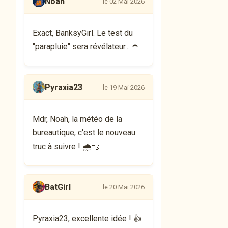
Noah
le 02 Mai 2026
Exact, BanksyGirl. Le test du
"parapluie" sera révélateur... ☂️
Pyraxia23
le 19 Mai 2026
Mdr, Noah, la météo de la
bureautique, c'est le nouveau
truc à suivre ! 🌧💨
BatGirl
le 20 Mai 2026
Pyraxia23, excellente idée ! 👍