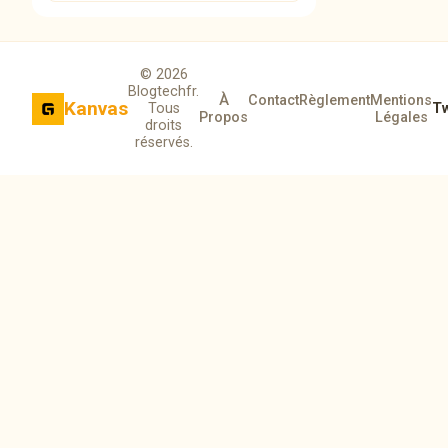
© 2026
Blogtechfr.
À
Contact
Règlement
Mentions
Kanvas
Tous
Tw
Propos
Légales
droits
réservés.