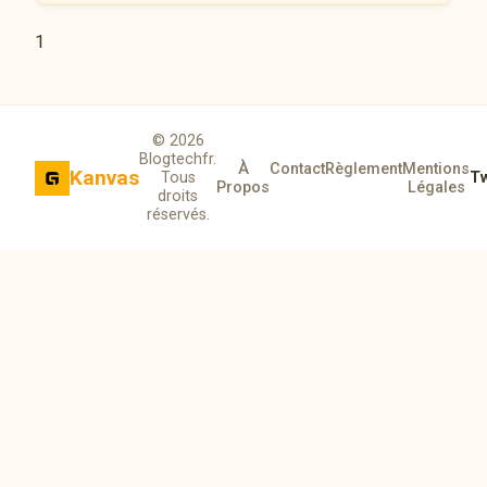
1
© 2026
Blogtechfr.
À
Contact
Règlement
Mentions
Kanvas
Tous
Tw
Propos
Légales
droits
réservés.