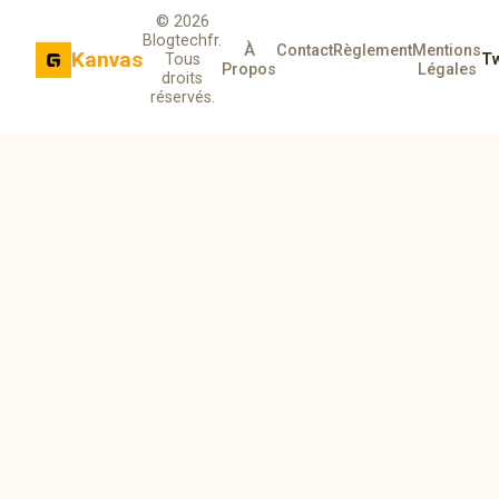
© 2026
Blogtechfr.
À
Contact
Règlement
Mentions
Kanvas
Tous
Tw
Propos
Légales
droits
réservés.